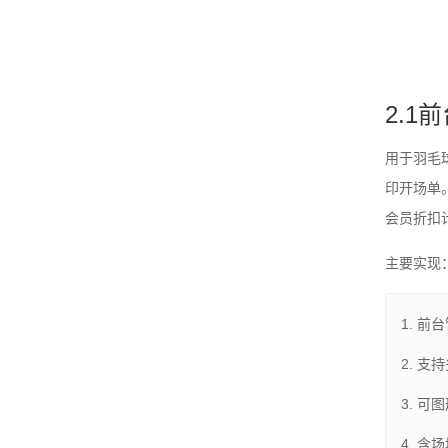
2.1
用于羽毛
印开场单
会员折扣
主要实现
前台
支持
可图
含场