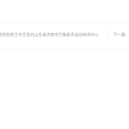
热烈祝贺王中王签约山东省济南市万象新天运动休闲中心
下一篇