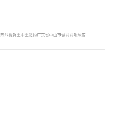
：
热烈祝贺王中王签约广东省中山市健羽羽毛球馆