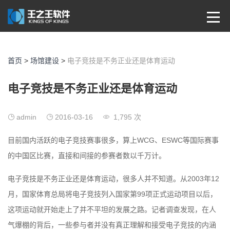
首页
>
场馆建设
>
电子竞技是不务正业还是体育运动
电子竞技是不务正业还是体育运动
admin
2016-03-16
1,795 次
目前国内活跃的电子竞技赛事很多，算上WCG、ESWC等国际赛事
的中国区比赛，直接和间接的参赛者数以千万计。
电子竞技是不务正业还是体育运动，很多人并不知道。从2003年12
月，国家体育总局将电子竞技列入国家第99项正式运动项目以后，
这项运动就开始走上了并不平坦的发展之路。记者调查发现，在人
气爆棚的背后，一些参与者并没有真正理解和接受电子竞技的内涵