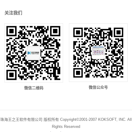
关注我们
微信公众号
微信二维码
珠海王之王软件有限公司 版权所有 Copyright©2001-2007 KOKSOFT, INC. All
Rights Reserved