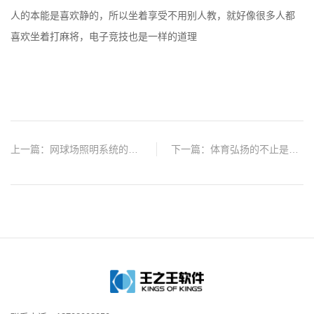
人的本能是喜欢静的，所以坐着享受不用别人教，就好像很多人都
喜欢坐着打麻将，电子竞技也是一样的道理
上一篇：
网球场照明系统的要求
下一篇：
体育弘扬的不止是阳刚之气也是自我的机制