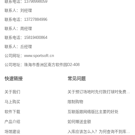
联系电话：13798998059
联系人：刘经理
联系电话：13727884996
联系人：周经理
联系电话：15819400864
联系人：丘经理
公司网址：www.sportsoft.cn
公司地址：珠海市香洲区南方软件园D2-408
快速链接
常见问题
关于我们
关于预订场地时先付款打球时免费的功能实现
马上购买
限制购物
软件下载
互联版跟网络版比主要的好处
产品介绍
如何赠送金额
场馆建设
入库应该怎么入？为何查询不到库存？