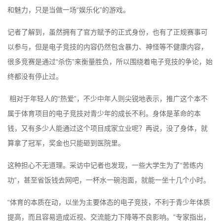
和魅力，只是当做一场“娱乐化”的游戏。
记者了解到，虽然拥有了官方赋予的正式身份，也有了正规赛事可
以参与，但是电子竞技的内容仍然包含暴力、神怪等不健康内容，
很多竞赛是通过“杀伤”来衡量胜负，所以围绕着电子竞技的争论，始
终都没有停止过。
相对于年轻人的“热爱”，不少中年人则尖锐地表示，推广这个本不
属于体育项目的电子竞技对青少年的成长不利。身体是革命的本
钱，又有多少人能通过这个项目成家立业呢？再说，没了身体，就
算拿了冠军，奖金也只能砸到医院里。
这种担心不无道理。采访中记者也发现，一些大学生为了“苦练内
功”，甚至省饭钱去网吧，一杯水一碗泡面，就能一坐十几个小时。
“体育的本质在动，以坐为主要体态的电子竞技，不利于青少年体质
提高，而且容易造成近视、交流能力下降等不良影响。”专家指出，