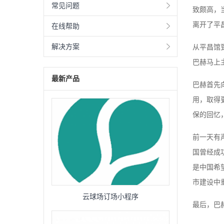
常见问题
致颇高，
离开了平
在线帮助
解决方案
从平昌馆
巴赫马上
最新产品
巴赫首先
用，取得
保的回忆
前一天有
国曾经成
是中国希
市建设中
云球场订场小程序
最后，巴