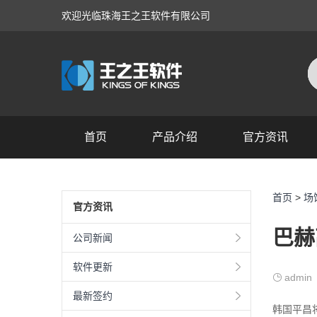
欢迎光临珠海王之王软件有限公司
首页
产品介绍
官方资讯
产品展示
首页
>
场
官方资讯
巴赫
公司新闻
软件更新
admin
最新签约
韩国平昌