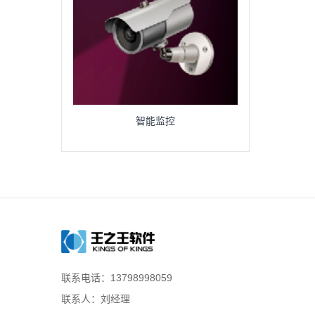
智能监控
联系电话：13798998059
联系人：刘经理