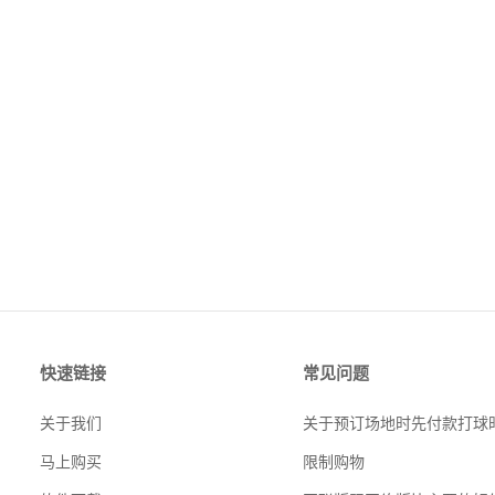
快速链接
常见问题
关于我们
马上购买
限制购物