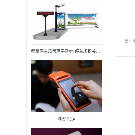
上一篇：
智慧停车场管理子系统-停车场相关设备
移动PDA