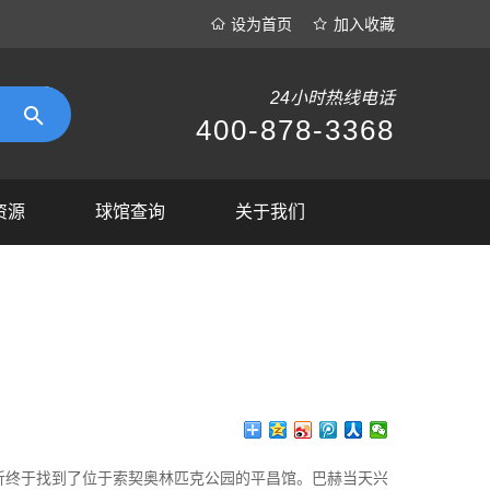
设为首页
加入收藏
24小时热线电话
400-878-3368
资源
球馆查询
关于我们
周折终于找到了位于索契奥林匹克公园的平昌馆。巴赫当天兴