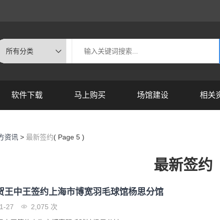
软件下载
马上购买
场馆建设
相关
方资讯
>
最新签约
( Page 5 )
最新签约
贺王中王签约上海市博宽羽毛球馆杨思分馆
1-27
2,075 次